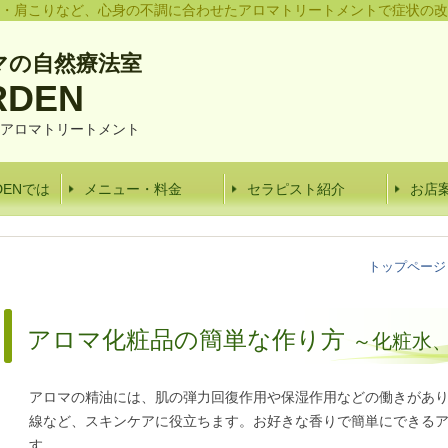
・肩こりなど、心身の不調に合わせた
アロマトリートメント
で症状の改
マの自然療法室
RDE
N
アロマトリートメント
RDENでは
メニュー・料金
セラピスト紹介
お店
トップページ
アロマ化粧品の簡単な作り方
～化粧水
アロマの精油には、肌の弾力回復作用や保湿作用などの働きがあ
線など、スキンケアに役立ちます。お好きな香りで
簡単にできる
す。