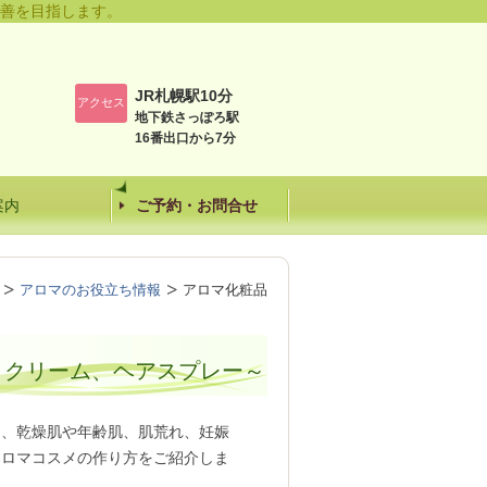
善を目指します。
JR札幌駅10分
アクセス
地下鉄さっぽろ駅
16番出口から7分
案内
ご予約・お問合せ
アロマのお役立ち情報
アロマ化粧品
、クリーム、ヘアスプレー～
り、乾燥肌や年齢肌、肌荒れ、妊娠
アロマコスメの作り方をご紹介しま