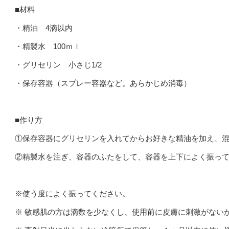
■材料
・精油 4滴以内
・精製水 100ｍｌ
・グリセリン 小さじ1/2
・保存容器（スプレー容器など。あらかじめ消毒）
■作り方
①保存容器にグリセリンを入れてからお好きな精油を加え、
②精製水を注ぎ、容器のふたをして、容器を上下によく振っ
※使う度によく振ってください。
※ 敏感肌の方は滴数を少なくし、使用前に皮膚に刺激がない