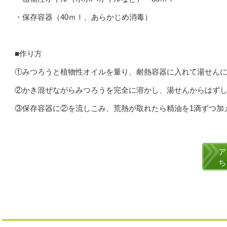
・保存容器（40ｍｌ、あらかじめ消毒）
■作り方
①みつろうと植物性オイルを量り、耐熱容器に入れて湯せん
②かき混ぜながらみつろうを完全に溶かし、湯せんからはず
③保存容器に②を流しこみ、荒熱が取れたら精油を1滴ずつ加
ア
ち